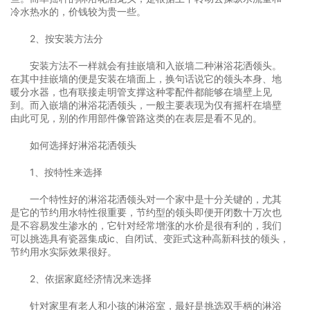
冷水热水的，价钱较为贵一些。
2、按安装方法分
安装方法不一样就会有挂嵌墙和入嵌墙二种淋浴花洒领头。
在其中挂嵌墙的便是安装在墙面上，换句话说它的领头本身、地
暖分水器，也有联接走明管支撑这种零配件都能够在墙壁上见
到。而入嵌墙的淋浴花洒领头，一般主要表现为仅有摇杆在墙壁
由此可见，别的作用部件像管路这类的在表层是看不见的。
如何选择好淋浴花洒领头
1、按特性来选择
一个特性好的淋浴花洒领头对一个家中是十分关键的，尤其
是它的节约用水特性很重要，节约型的领头即便开闭数十万次也
是不容易发生渗水的，它针对经常增涨的水价是很有利的，我们
可以挑选具有瓷器集成ic、自闭试、变距式这种高新科技的领头，
节约用水实际效果很好。
2、依据家庭经济情况来选择
针对家里有老人和小孩的淋浴室，最好是挑选双手柄的淋浴