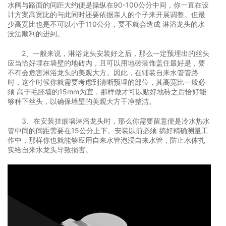
水阀与路面的间距大约便是操纵在90-100公分中间，你一直在设
计方案高宽比的与此同时还要依据亲人的个子来开展调整。但最
少高宽比也是不可以小于110公分，要不就会造成 淋浴龙头的水
没法顺利的进到。
2、一般来说，淋浴龙头安装好之后，那么一定预埋出的丝头
应当恰好埋在墙壁的地砖内，且可以用地砖装饰盖住最好是，要
不有会危害淋浴龙头的美观大方。因此，在铺装自来水管管路
时，这个时候你就需要考虑到清晰预埋的部位，其高宽比一般必
须 高于毛胚墙的15mm为宜，那样做才可以贴好地砖之后恰好能
够种下丝头，以确保墙壁的美观大方干净整洁。
3、在安装挂嵌墙淋浴龙头时，那么你需要留意便是冷水热水
管中间的间距需要在15公分上下。安装以前必须 搞好精确测量工
作中，那样你也就能够应用自来水管泡浸自来水管，防止水体扎
实给自来水龙头导致损害。