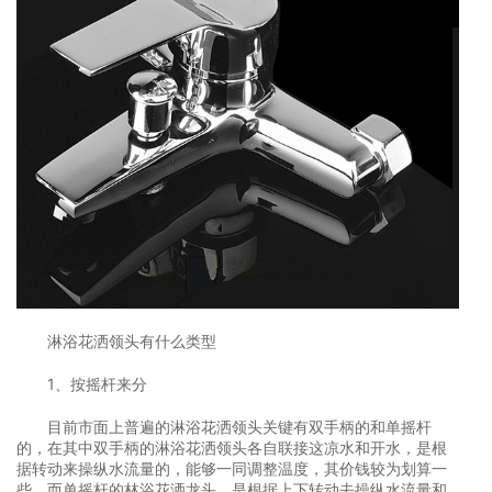
淋浴花洒领头有什么类型
1、按摇杆来分
目前市面上普遍的淋浴花洒领头关键有双手柄的和单摇杆
的，在其中双手柄的淋浴花洒领头各自联接这凉水和开水，是根
据转动来操纵水流量的，能够一同调整温度，其价钱较为划算一
些。而单摇杆的林浴花洒龙头，是根据上下转动去操纵水流量和