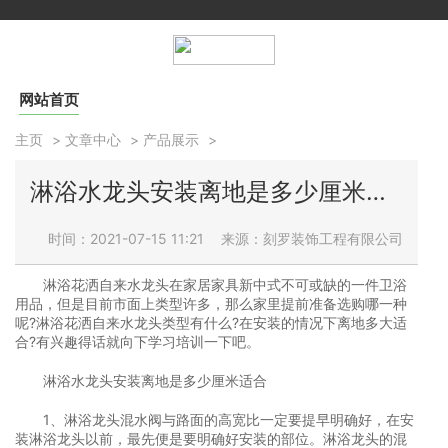
网站首页
主页
>
文章中心
>
产品展示
>
淋浴水龙头安装离地是多少厘米适合
时间：2021-07-15 11:21
来源：刻罗装饰工程有限公司
淋浴花洒自来水龙头在家居家具新中式不可或缺的一件卫浴
用品，但是目前市面上类型许多，那么家里提前准备选购哪一种
呢?淋浴花洒自来水龙头类型有什么?在安装的情况下离地多大适
合?有兴趣得话就向下学习培训一下吧。
淋浴水龙头安装离地是多少厘米适合
1、淋浴龙头混水阀与路面的高宽比一定要提早明确好，在安
装淋浴龙头以前，最先便是要明确好安装的部位。淋浴龙头的混