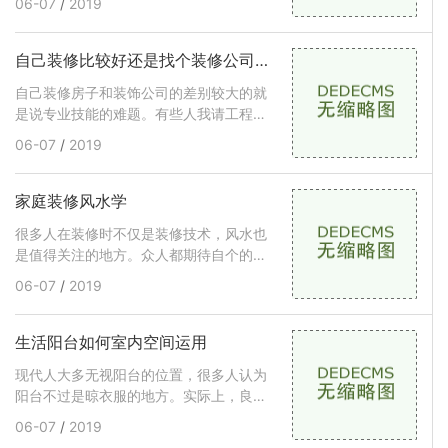
06-07
/
2019
术，在不同的空间，能表现出安静的设计
风格。黑白灰有独特的吸引力，没有比这
更有气质的颜色了。在当今家居设计中，
自己装修比较好还是找个装修公司比较好
大伙儿经常将它用以背
自己装修房子和装饰公司的差别较大的就
是说专业技能的难题。有些人我请工程队
室内装修也全是有工作经验的大师傅，工
06-07
/
2019
程队和装饰公司的差别就是说设计方案、
原材料、售后服务等层面的差别，我觉得
也不可以更改需要自个当场监管和选购原
家庭装修风水学
材料的现况。也有人买书和
很多人在装修时不仅是装修技术，风水也
是值得关注的地方。众人都期待自个的住
房是1个风水地，给自己产生好运气。确
06-07
/
2019
实，1个风水好的房子，能让自己运程更
强，可是相对，1个风水学不太好的房屋
则将会给你挫败。今日就而言说装修风
生活阳台如何室内空间运用
水，它将危害你的运势，当你
现代人大多无视阳台的位置，很多人认为
阳台不过是晾衣服的地方。实际上，良好
的设计和使用大大提高了整个房子的空
06-07
/
2019
间，既实用又美观。社会发展越来越快，